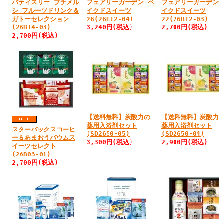
パティスリー プチメル
フェアリーガーデン ベ
フェアリーガーデン
シ フルーツドリンク＆
イクドスイーツ
イクドスイーツ
ガトーセレクション
26(26B12-04)
22(26B12-03)
(26B14-03)
3,240円
(税込)
2,700円
(税込)
2,700円
(税込)
【送料無料】炭酸力の
【送料無料】炭酸力
薬用入浴剤セット
薬用入浴剤セット
スターバックスコーヒ
(SD2650-05)
(SD2650-04)
ー＆あまおうバウムス
3,300円
(税込)
2,900円
(税込)
イーツセレクト
(26B03-01)
2,700円
(税込)