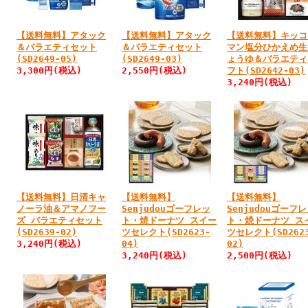
【送料無料】アタック
【送料無料】アタック
【送料無料】キッコ
＆バラエティセット
＆バラエティセット
マン塩分ひかえめ生
(SD2649-05)
(SD2649-03)
ょうゆ＆バラエティ
3,300円
(税込)
2,550円
(税込)
フト(SD2642-03)
3,240円
(税込)
【送料無料】日清キャ
【送料無料】
【送料無料】
ノーラ油＆アマノフー
Senjudouゴーフレッ
Senjudouゴーフ
ズ バラエティセット
ト・焼ドーナツ スイー
ト・焼ドーナツ ス
(SD2639-02)
ツセレクト(SD2623-
ツセレクト(SD262
3,240円
(税込)
04)
02)
3,240円
(税込)
2,500円
(税込)