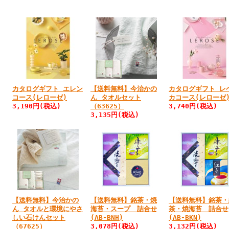
カタログギフト エレン
【送料無料】今治かの
カタログギフト レ
コース(レローゼ)
ん タオルセット
カコース(レローゼ
3,190円
(税込)
（63625）
3,740円
(税込)
3,135円
(税込)
【送料無料】今治かの
【送料無料】銘茶・焼
【送料無料】銘茶・
ん タオルと環境にやさ
海苔・スープ 詰合せ
茶・焼海苔 詰合せ
しい石けんセット
(AB-BNH)
(AB-BKN)
（67625）
3,078円
(税込)
3,132円
(税込)