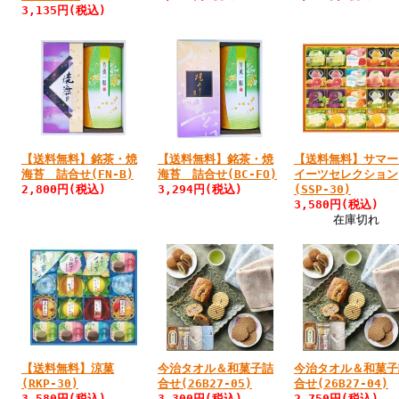
3,135円
(税込)
【送料無料】銘茶・焼
【送料無料】銘茶・焼
【送料無料】サマー
海苔 詰合せ(FN-B)
海苔 詰合せ(BC-FO)
イーツセレクション
2,800円
(税込)
3,294円
(税込)
(SSP-30)
3,580円
(税込)
在庫切れ
【送料無料】涼菓
今治タオル＆和菓子詰
今治タオル＆和菓子
(RKP-30)
合せ(26B27-05)
合せ(26B27-04)
3,580円
(税込)
3,300円
(税込)
2,750円
(税込)