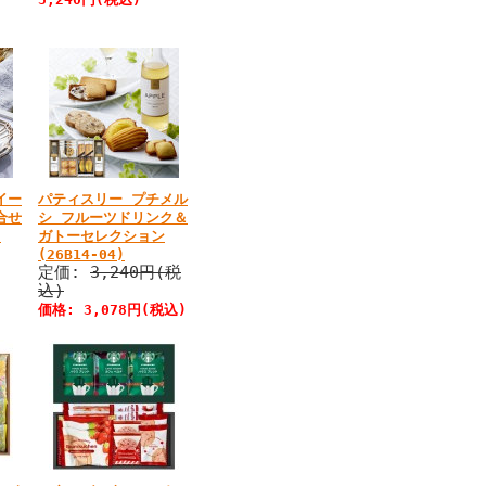
イー
パティスリー プチメル
合せ
シ フルーツドリンク＆
)
ガトーセレクション
(26B14-04)
定価:
3,240円(税
込)
価格:
3,078円
(税込)