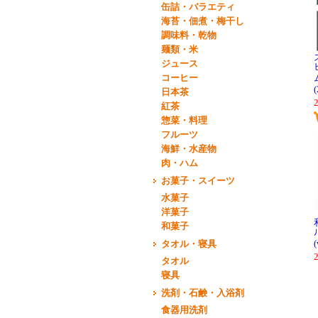
缶詰・バラエティ
海苔・佃煮・梅干し
調味料・乾物
麺類・米
ジュース
コーヒー
日本茶
紅茶
惣菜・料理
フルーツ
海鮮・水産物
肉・ハム
お菓子・スイーツ
水菓子
洋菓子
和菓子
タオル・寝具
タオル
寝具
洗剤・石鹸・入浴剤
食器用洗剤