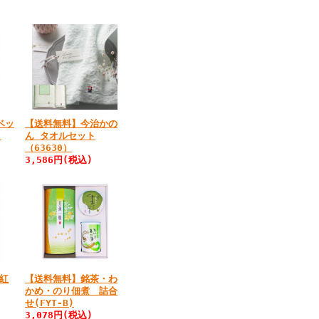
ベッ
【送料無料】今治かの
)
ん タオルセット
（63630）
3,586円
(税込)
紅
【送料無料】銘茶・わ
かめ・のり佃煮 詰合
せ(FYT-B)
3,078円
(税込)