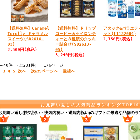
【送料無料】Caramel
【送料無料】ドリップ
アタック&バラエテ
Torolly キャラメル
コーヒー＆セイロンテ
ット(L1132084)
スイーツ(SD2616-
ィーと３種類のクッキ
2,750円
(税込)
03)
ー詰合せ(SD2613-
2,500円
(税込)
05)
3,240円
(税込)
～40件 （全231件） 1/6ページ
2
3
4
5
次へ
次の5ページへ
最後へ