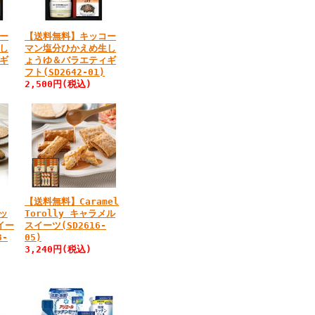
ー
【送料無料】キッコー
し
マン塩分ひかえめ生し
ギ
ょうゆ＆バラエティギ
フト(SD2642-01)
2,500円
(税込)
【送料無料】Caramel
レッ
Torolly キャラメル
イー
スイーツ(SD2616-
3-
05)
3,240円
(税込)