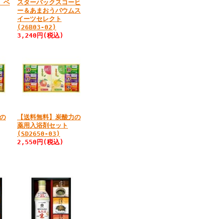
 ベ
スターバックスコーヒ
ー＆あまおうバウムス
イーツセレクト
(26B03-02)
3,240円
(税込)
の
【送料無料】炭酸力の
薬用入浴剤セット
(SD2650-03)
2,550円
(税込)