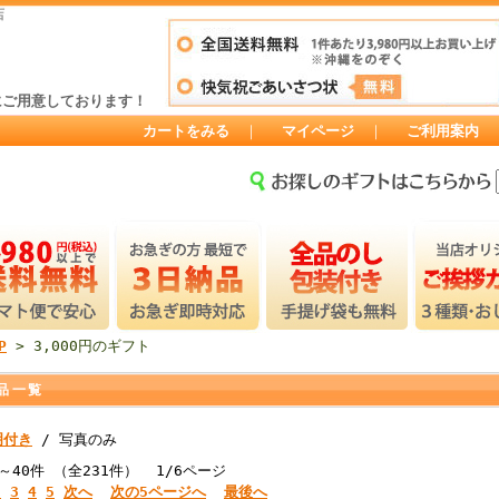
店
にご用意しております！
カートをみる
｜
マイページ
｜
ご利用案内
P
> 3,000円のギフト
品一覧
明付き
/ 写真のみ
～40件 （全231件） 1/6ページ
2
3
4
5
次へ
次の5ページへ
最後へ