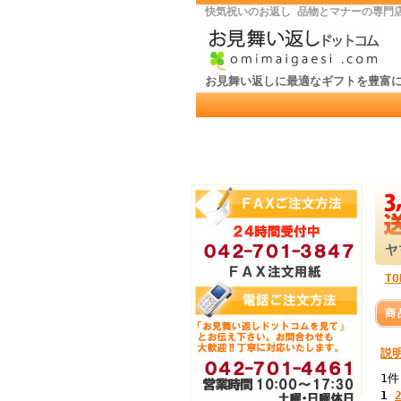
快気祝いのお返し 品物とマナーの専門
お見舞い返しに最適なギフトを豊富
TO
商
説
1件
1