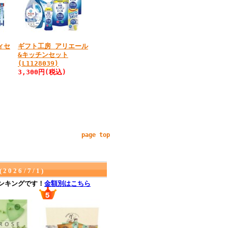
ィセ
ギフト工房 アリエール
&キッチンセット
(L1128039)
3,300円
(税込)
page top