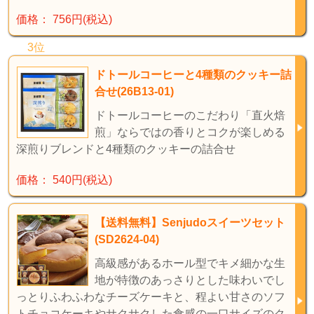
価格： 756円(税込)
3位
ドトールコーヒーと4種類のクッキー詰
合せ(26B13-01)
ドトールコーヒーのこだわり「直火焙
煎」ならではの香りとコクが楽しめる
深煎りブレンドと4種類のクッキーの詰合せ
価格： 540円(税込)
【送料無料】Senjudoスイーツセット
(SD2624-04)
高級感があるホール型でキメ細かな生
地が特徴のあっさりとした味わいでし
っとりふわふわなチーズケーキと、程よい甘さのソフ
トチョコケーキやサクサクした食感の一口サイズのク