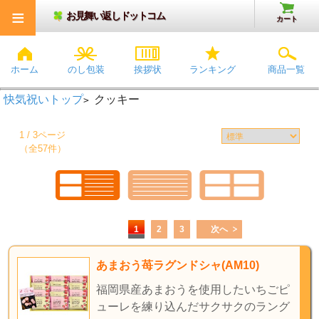
≡
お見舞い返しドットコム
カート
ホーム
のし包装
挨拶状
ランキング
商品一覧
快気祝いトップ
クッキー
>
1 / 3ページ
（全57件）
1
2
3
次へ
あまおう苺ラグンドシャ(AM10)
福岡県産あまおうを使用したいちごピ
ューレを練り込んだサクサクのラング