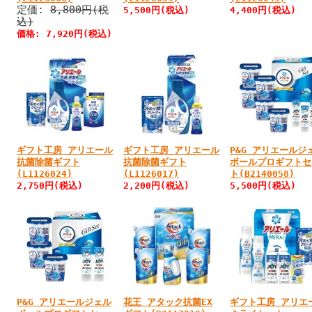
定価:
8,800円(税
5,500円
(税込)
4,400円
(税込)
込)
価格:
7,920円
(税込)
ギフト工房 アリエール
ギフト工房 アリエール
P&G アリエールジ
抗菌除菌ギフト
抗菌除菌ギフト
ボールプロギフトセ
(L1126024)
(L1126017)
ト(B2140058)
2,750円
(税込)
2,200円
(税込)
5,500円
(税込)
P&G アリエールジェル
花王 アタック抗菌EX
ギフト工房 アリエ