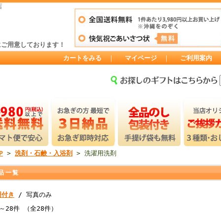
店
にご用意しております！
カートをみる
｜
マイページ
｜
ご利用案内
P
>
洗剤・石鹸・入浴剤
> 洗濯用洗剤
品一覧
明付き
/ 写真のみ
～28件 （全28件）