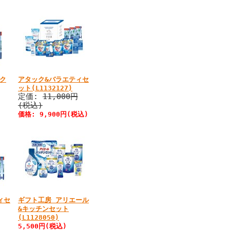
ク
アタック&バラエティセ
ット(L1132127)
定価:
11,000円
(税込)
価格:
9,900円
(税込)
ィセ
ギフト工房 アリエール
&キッチンセット
(L1128050)
5,500円
(税込)