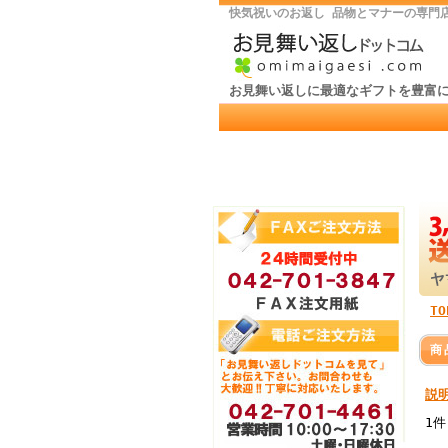
快気祝いのお返し 品物とマナーの専門
お見舞い返しに最適なギフトを豊富
TO
商
説
1件