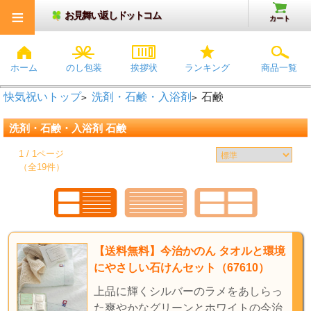
≡
お見舞い返しドットコム
カート
ホーム
のし包装
挨拶状
ランキング
商品一覧
快気祝いトップ
洗剤・石鹸・入浴剤
石鹸
>
>
洗剤・石鹸・入浴剤 石鹸
1 / 1ページ
（全19件）
【送料無料】今治かのん タオルと環境
にやさしい石けんセット（67610）
上品に輝くシルバーのラメをあしらっ
た爽やかなグリーンとホワイトの今治