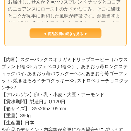
お届けしませんか？ ■ハウスブレンド ナッツとココア
のニュアンスにローストのかすかな甘み、そこに酸味
とコクが見事に調和した風味が特徴です。創業当初よ
りお届けしてきた人気のブレンドです。 ■カフェベロ
ナ ダークココアのような口あたり、ロースト感のある
▼ 商品説明の続きを見る ▼
深みや甘みと、しっかりとしたコクの奥行きのある豊
かなブレンド。 ■ライトノートブレンド ソフトなコク
と煎ったナッツのニュアンスが感じられる、やわらか
で穏やかな味わい
【内容】スターバックスオリガミドリップコーヒー（ハウス
ブレンド9g×3･カフェベロナ9g×2）、あまおう苺ロングステ
ィックパイ､あまおう苺バウムクーヘン､あまおう苺ゴーフレ
ット､焼きほろろイチゴクッキー×2､ストロベリーチョコクラ
ンチ×2
【アレルゲン】卵・乳・小麦・大豆・アーモンド
【賞味期間】製造日より120日
【箱サイズ】135×265×105mm
【重量】390g
【生産国】日本
※商品のデザイン・内容等が変更になる場合がございます。