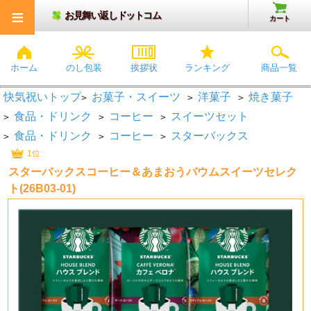
≡
お見舞い返しドットコム
カート
ホーム
のし包装
挨拶状
ランキング
商品一覧
快気祝いトップ
お菓子・スイーツ
洋菓子
焼き菓子
>
>
>
食品・ドリンク
コーヒー
スイーツセット
>
>
>
食品・ドリンク
コーヒー
スターバックス
>
>
>
1位
スターバックスコーヒー＆あまおうバウムスイーツセレク
ト(26B03-01)