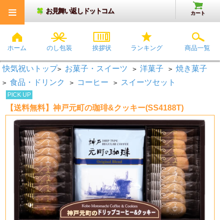
≡
お見舞い返しドットコム
カート
ホーム
のし包装
挨拶状
ランキング
商品一覧
快気祝いトップ
お菓子・スイーツ
洋菓子
焼き菓子
>
>
>
食品・ドリンク
コーヒー
スイーツセット
>
>
>
PICK UP
【送料無料】神戸元町の珈琲&クッキー(SS4188T)